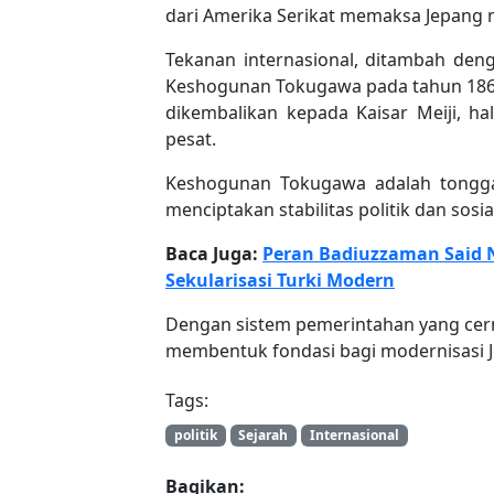
dari Amerika Serikat memaksa Jepang m
Tekanan internasional, ditambah den
Keshogunan Tokugawa pada tahun 18
dikembalikan kepada Kaisar Meiji, h
pesat.
Keshogunan Tokugawa adalah tonggak
menciptakan stabilitas politik dan sosia
Baca Juga:
Peran Badiuzzaman Said Nu
Sekularisasi Turki Modern
Dengan sistem pemerintahan yang cermat
membentuk fondasi bagi modernisasi Je
Tags:
politik
Sejarah
Internasional
Bagikan: