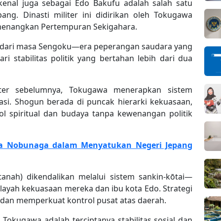
enal juga sebagai Edo Bakufu adalah salah satu
ang. Dinasti militer ini didirikan oleh Tokugawa
menangkan Pertempuran Sekigahara.
 dari masa Sengoku—era peperangan saudara yang
 stabilitas politik yang bertahan lebih dari dua
ter sebelumnya, Tokugawa menerapkan sistem
asi. Shogun berada di puncak hierarki kekuasaan,
ol spiritual dan budaya tanpa kewenangan politik
a Nobunaga dalam Menyatukan Negeri Jepang
nah) dikendalikan melalui sistem sankin-kōtai—
ilayah kekuasaan mereka dan ibu kota Edo. Strategi
dan memperkuat kontrol pusat atas daerah.
Tokugawa adalah terciptanya stabilitas sosial dan