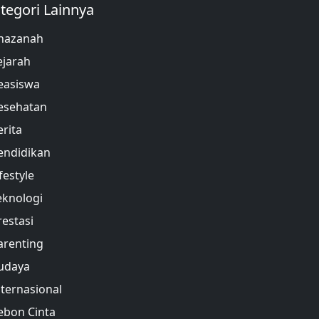
tegori Lainnya
hazanah
ejarah
easiswa
esehatan
erita
endidikan
festyle
eknologi
restasi
arenting
udaya
nternasional
ebon Cinta