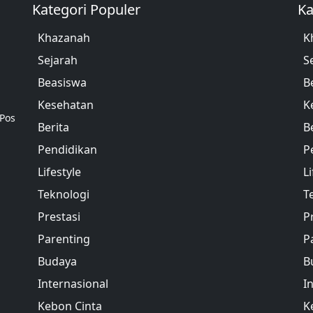
Kategori Populer
Ka
Khazanah
K
Sejarah
S
Beasiswa
B
Kesehatan
K
 Pos
Berita
B
Pendidikan
P
Lifestyle
Li
Teknologi
T
Prestasi
P
Parenting
P
Budaya
B
Internasional
I
Kebon Cinta
K