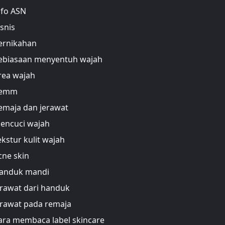
nfo ASN
isnis
ernikahan
ebiasaan menyentuh wajah
rea wajah
emm
emaja dan jerawat
encuci wajah
ekstur kulit wajah
cne skin
anduk mandi
erawat dari handuk
erawat pada remaja
ara membaca label skincare