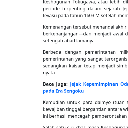
Keshogunan Tokugawa, atau lebih dik
periode terpenting dalam sejarah Jep
Ieyasu pada tahun 1603 M setelah me
Kemenangan tersebut menandai akhir
berkepanjangan—dan menjadi awal dari
setengah abad lamanya.
Berbeda dengan pemerintahan mili
pemerintahan yang sangat terorganis
sedangkan kaisar tetap menjadi simb
nyata.
Baca Juga:
Jejak Kepemimpinan Od
pada Era Sengoku
Kemudian untuk para daimyo (tuan ta
kewajiban tinggal bergantian antara w
ini berhasil mencegah pemberontakan 
Salah satu ciri khas masa Keshogunan 