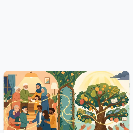
Belajar Ikhlas Menerima Takdir, Tetap
Berusaha Menjadi Lebih Baik
Keboncinta.com-- Dalam kehidupan yang penuh dengan
berbagai ujian, tidak jarang kita merasa lelah da...
Baca Selengkapnya