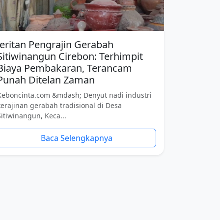
Jeritan Pengrajin Gerabah
Sitiwinangun Cirebon: Terhimpit
Biaya Pembakaran, Terancam
Punah Ditelan Zaman
Keboncinta.com &mdash; Denyut nadi industri
kerajinan gerabah tradisional di Desa
Sitiwinangun, Keca...
Baca Selengkapnya