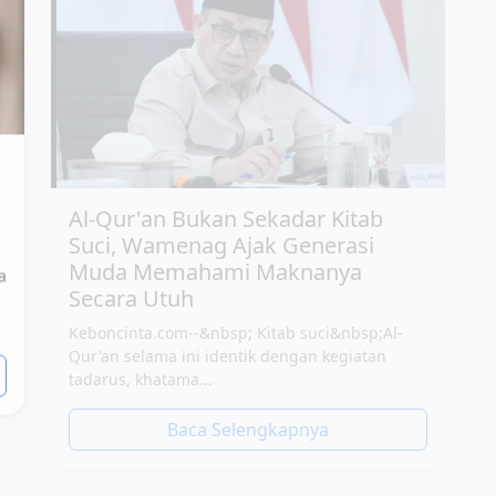
Al-Qur'an Bukan Sekadar Kitab
Suci, Wamenag Ajak Generasi
Muda Memahami Maknanya
Secara Utuh
a
Keboncinta.com--&nbsp; Kitab suci&nbsp;Al-
Qur'an selama ini identik dengan kegiatan
tadarus, khatama...
Baca Selengkapnya