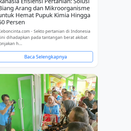
Rahasia Efisiensi Pertanian: Solusi
Biang Arang dan Mikroorganisme
untuk Hemat Pupuk Kimia Hingga
50 Persen
Keboncinta.com - Sekto pertanian di Indonesia
kini dihadapkan pada tantangan berat akibat
lonjakan h...
Baca Selengkapnya