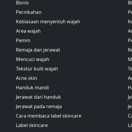
Bisnis
B
Pernikahan
P
Kebiasaan menyentuh wajah
K
Area wajah
A
Pemm
P
Remaja dan jerawat
R
Mencuci wajah
M
Tekstur kulit wajah
T
Acne skin
A
Handuk mandi
H
Jerawat dari handuk
J
Jerawat pada remaja
J
Cara membaca label skincare
C
Label skincare
L