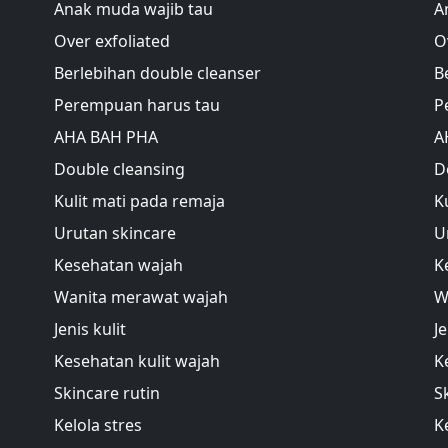
Anak muda wajib tau
A
Over exfoliated
O
Berlebihan double cleanser
B
Perempuan harus tau
P
AHA BAH PHA
A
Double cleansing
D
Kulit mati pada remaja
K
Urutan skincare
U
Kesehatan wajah
K
Wanita merawat wajah
W
Jenis kulit
Je
Kesehatan kulit wajah
K
Skincare rutin
S
Kelola stres
K