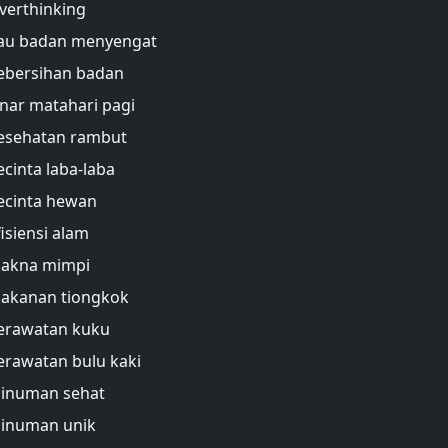
verthinking
au badan menyengat
ebersihan badan
inar matahari pagi
esehatan rambut
ecinta laba-laba
ecinta hewan
fisiensi alam
akna mimpi
akanan tiongkok
erawatan kuku
erawatan bulu kaki
inuman sehat
inuman unik