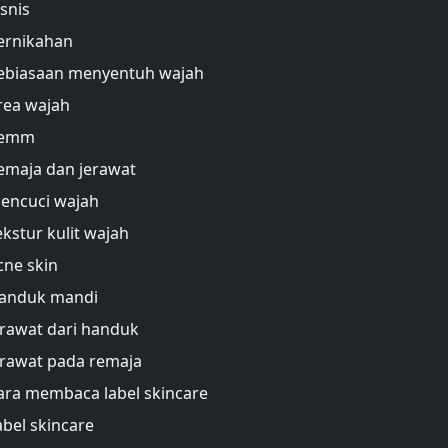
isnis
ernikahan
ebiasaan menyentuh wajah
rea wajah
emm
emaja dan jerawat
encuci wajah
ekstur kulit wajah
cne skin
anduk mandi
erawat dari handuk
erawat pada remaja
ara membaca label skincare
abel skincare