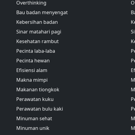
Overthinking
O
Bau badan menyengat
B
Kebersihan badan
K
Sinar matahari pagi
S
Kesehatan rambut
K
Pecinta laba-laba
P
Pecinta hewan
P
Efisiensi alam
E
Makna mimpi
M
Makanan tiongkok
M
Perawatan kuku
P
Perawatan bulu kaki
P
Minuman sehat
M
Minuman unik
M