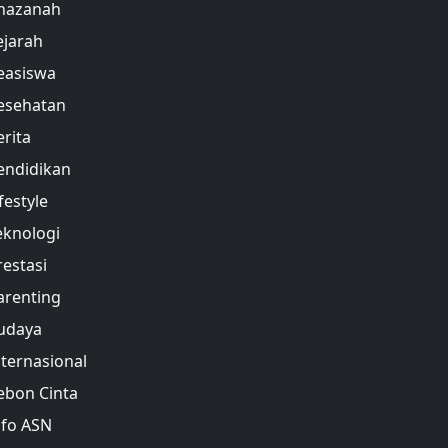
hazanah
ejarah
easiswa
esehatan
erita
endidikan
festyle
eknologi
restasi
arenting
udaya
nternasional
ebon Cinta
nfo ASN