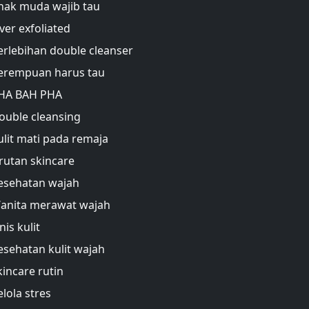
nak muda wajib tau
ver exfoliated
erlebihan double cleanser
erempuan harus tau
HA BAH PHA
ouble cleansing
ulit mati pada remaja
rutan skincare
esehatan wajah
anita merawat wajah
nis kulit
esehatan kulit wajah
kincare rutin
elola stres