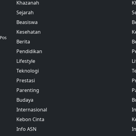
Khazanah
K
Sejarah
S
Beasiswa
B
Kesehatan
K
 Pos
Berita
B
Pendidikan
P
Lifestyle
Li
Teknologi
T
Prestasi
P
Parenting
P
Budaya
B
Internasional
I
Kebon Cinta
K
Info ASN
I