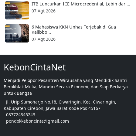
ITB Luncurkan ICE Microcredential, Lebih dari...
07 Agt 2026
6 Mahasiswa KKN Unhas Terjebak di Gua
Kalibbo...
07 Agt 2026
KebonCintaNet
Menjadi Pelopor Pesantren Wirausaha yang Mendidik Santri
Berakhlak Mulia, Mandiri Secara Ekonomi, dan Siap Berkarya
untuk Bangsa
Jl. Urip Sumoharjo No.18, Ciwaringin, Kec. Ciwaringin,
Kabupaten Cirebon, Jawa Barat Kode Pos 45167
087724345243
pondokkeboncinta@gmail.com