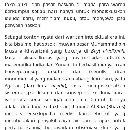
toko buku dan pasar naskah di mana para warga
berkumpul setiap hari hanya untuk mendiskusikan
ide-ide baru, meminjam buku, atau menyewa jasa
penyalin naskah.
Sebagai contoh nyata dari warisan intelektual era ini,
kita bisa melihat sosok ilmuwan besar Muhammad bin
Musa al-Khwarizmi yang bekerja di
Bayt al-Hikmah
.
Melalui akses literasi yang luas terhadap teks-teks
matematika India dan Yunani, ia berhasil menyatukan
konsep-konsep tersebut dan menulis kitab
monumental yang melahirkan cabang ilmu baru, yaitu
Aljabar (dari kata
al-jabr
), serta memperkenalkan
sistem angka desimal dan konsep nol ke dunia barat
yang kita kenal sebagai algoritma. Contoh lainnya
adalah di bidang kedokteran, di mana Al-Razi (Rhazes)
menulis ensiklopedia medis komprehensif yang
membedakan penyakit cacar air dan campak untuk
pertama kalinya berdasarkan observasi klinis yang