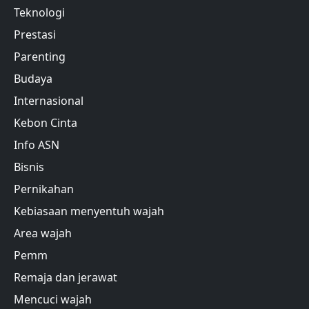
Teknologi
Prestasi
Parenting
Budaya
Internasional
Kebon Cinta
Info ASN
Bisnis
Pernikahan
Kebiasaan menyentuh wajah
Area wajah
Pemm
Remaja dan jerawat
Mencuci wajah