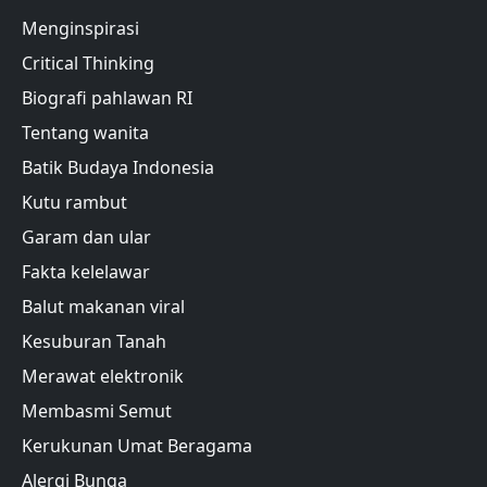
Menginspirasi
Critical Thinking
Biografi pahlawan RI
Tentang wanita
Batik Budaya Indonesia
Kutu rambut
Garam dan ular
Fakta kelelawar
Balut makanan viral
Kesuburan Tanah
Merawat elektronik
Membasmi Semut
Kerukunan Umat Beragama
Alergi Bunga