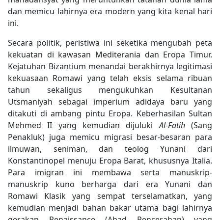
dan memicu lahirnya era modern yang kita kenal hari
ini.
Secara politik, peristiwa ini seketika mengubah peta
kekuatan di kawasan Mediterania dan Eropa Timur.
Kejatuhan Bizantium menandai berakhirnya legitimasi
kekuasaan Romawi yang telah eksis selama ribuan
tahun sekaligus mengukuhkan Kesultanan
Utsmaniyah sebagai imperium adidaya baru yang
ditakuti di ambang pintu Eropa. Keberhasilan Sultan
Mehmed II yang kemudian dijuluki
Al-Fatih
(Sang
Penakluk) juga memicu migrasi besar-besaran para
ilmuwan, seniman, dan teolog Yunani dari
Konstantinopel menuju Eropa Barat, khususnya Italia.
Para imigran ini membawa serta manuskrip-
manuskrip kuno berharga dari era Yunani dan
Romawi Klasik yang sempat terselamatkan, yang
kemudian menjadi bahan bakar utama bagi lahirnya
gerakan Renaissance (Abad Pencerahan) yang