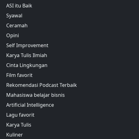
ASI itu Baik
Syawal
Ceramah
Opini
Self Improvement
Karya Tulis Ilmiah
Cinta Lingkungan
Film favorit
Rekomendasi Podcast Terbaik
Mahasiswa belajar bisnis
Artificial Intelligence
Lagu favorit
Karya Tulis
Kuliner