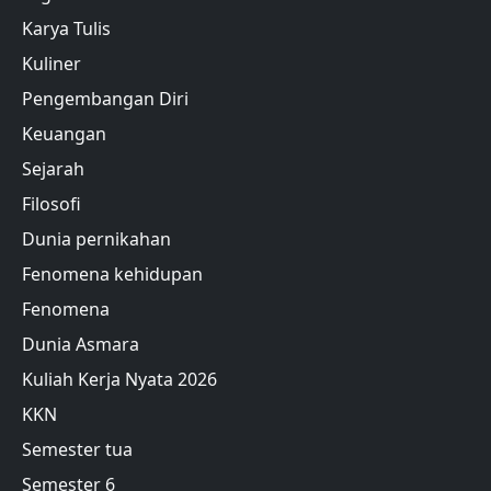
Karya Tulis
Kuliner
Pengembangan Diri
Keuangan
Sejarah
Filosofi
Dunia pernikahan
Fenomena kehidupan
Fenomena
Dunia Asmara
Kuliah Kerja Nyata 2026
KKN
Semester tua
Semester 6