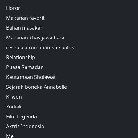
Horor
Makanan favorit
Bahan masakan
Makanan khas jawa barat
resep ala rumahan kue balok
Relationship
Puasa Ramadan
Keutamaan Sholawat
Sejarah boneka Annabelle
Kliwon
Zodiak
Film Legenda
Aktris Indonesia
Me