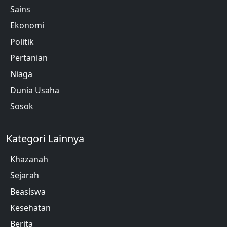
Sains
Ekonomi
Politik
Pertanian
Niaga
Dunia Usaha
Sosok
Kategori Lainnya
Khazanah
Sejarah
Beasiswa
Kesehatan
Berita