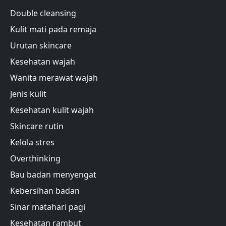
Double cleansing
Kulit mati pada remaja
Urutan skincare
Kesehatan wajah
Wanita merawat wajah
Jenis kulit
Kesehatan kulit wajah
Skincare rutin
Kelola stres
Overthinking
Bau badan menyengat
Kebersihan badan
Sinar matahari pagi
Kesehatan rambut