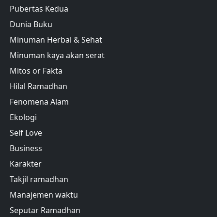
Pubertas Kedua
Dunia Buku
Minuman Herbal & Sehat
Minuman kaya akan serat
Mitos or Fakta
Hilal Ramadhan
Fenomena Alam
Ekologi
Self Love
Business
Karakter
Takjil ramadhan
Manajemen waktu
Seputar Ramadhan