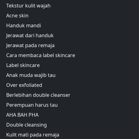
Tekstur kulit wajah
Acne skin
Handuk mandi
Jerawat dari handuk
Jerawat pada remaja
Cara membaca label skincare
Label skincare
Anak muda wajib tau
Over exfoliated
Berlebihan double cleanser
Perempuan harus tau
AHA BAH PHA
Double cleansing
Kulit mati pada remaja