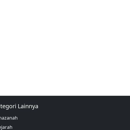
tegori Lainnya
hazanah
ejarah