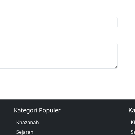
Kategori Populer
Ka
Khazanah
K
Sejarah
S