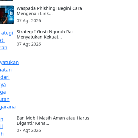
Waspada Phishing! Begini Cara
Mengenali Link...
07 Agt 2026
Strategi I Gusti Ngurah Rai
Menyatukan Kekuat...
07 Agt 2026
Ban Mobil Masih Aman atau Harus
Diganti? Kena...
07 Agt 2026