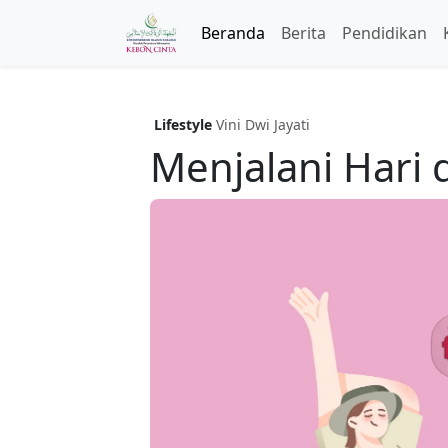
Beranda
Berita
Pendidikan
Lifestyle
Vini Dwi Jayati
Menjalani Hari 