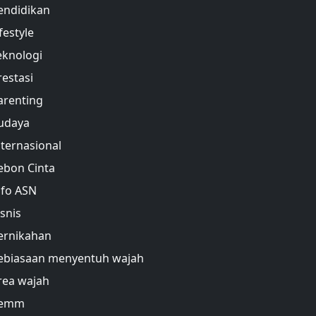
endidikan
festyle
eknologi
restasi
arenting
udaya
nternasional
ebon Cinta
nfo ASN
isnis
ernikahan
ebiasaan menyentuh wajah
rea wajah
emm