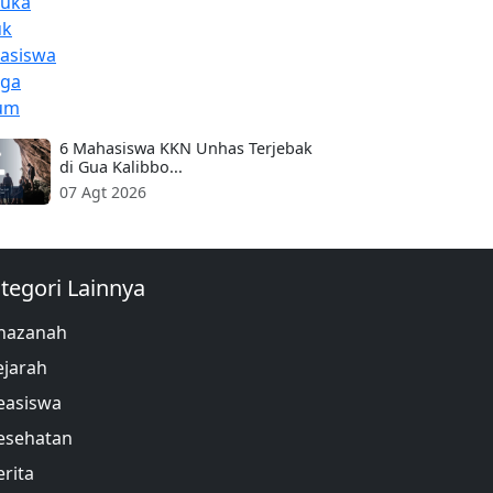
6 Mahasiswa KKN Unhas Terjebak
di Gua Kalibbo...
07 Agt 2026
tegori Lainnya
hazanah
ejarah
easiswa
esehatan
erita