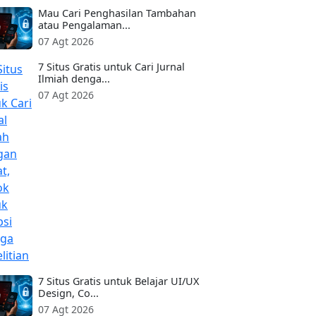
Mau Cari Penghasilan Tambahan
atau Pengalaman...
07 Agt 2026
7 Situs Gratis untuk Cari Jurnal
Ilmiah denga...
07 Agt 2026
7 Situs Gratis untuk Belajar UI/UX
Design, Co...
07 Agt 2026