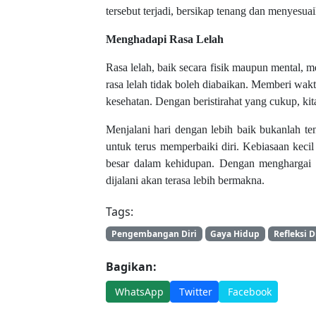
tersebut terjadi, bersikap tenang dan menyesuai
Menghadapi Rasa Lelah
Rasa lelah, baik secara fisik maupun mental,
rasa lelah tidak boleh diabaikan. Memberi waktu
kesehatan. Dengan beristirahat yang cukup, kit
Menjalani hari dengan lebih baik bukanlah t
untuk terus memperbaiki diri. Kebiasaan kec
besar dalam kehidupan. Dengan menghargai s
dijalani akan terasa lebih bermakna.
Tags:
Pengembangan Diri
Gaya Hidup
Refleksi D
Bagikan:
WhatsApp
Twitter
Facebook