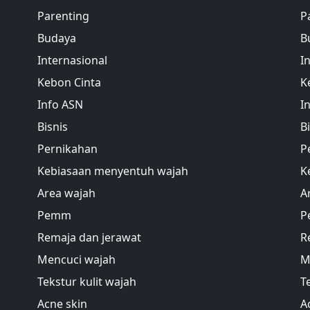
Parenting
P
Budaya
B
Internasional
I
Kebon Cinta
K
Info ASN
I
Bisnis
B
Pernikahan
P
Kebiasaan menyentuh wajah
K
Area wajah
A
Pemm
P
Remaja dan jerawat
R
Mencuci wajah
M
Tekstur kulit wajah
T
Acne skin
A