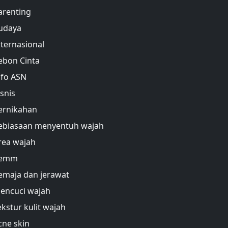
arenting
udaya
nternasional
ebon Cinta
nfo ASN
isnis
ernikahan
ebiasaan menyentuh wajah
rea wajah
emm
emaja dan jerawat
encuci wajah
ekstur kulit wajah
cne skin