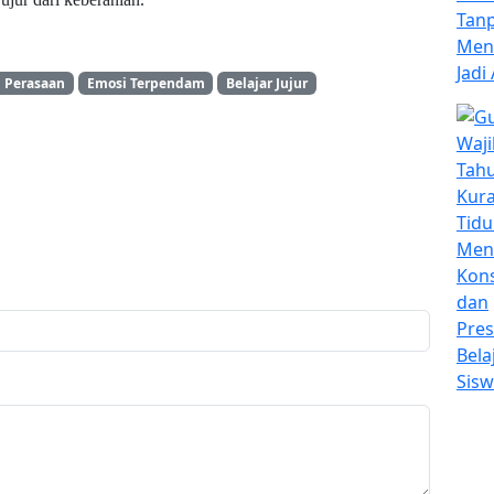
Perasaan
Emosi Terpendam
Belajar Jujur