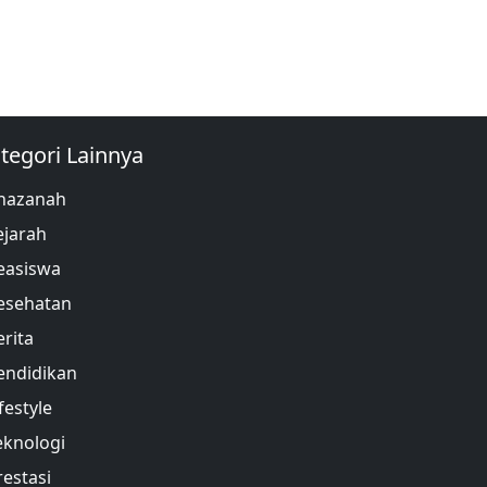
tegori Lainnya
hazanah
ejarah
easiswa
esehatan
erita
endidikan
festyle
eknologi
restasi