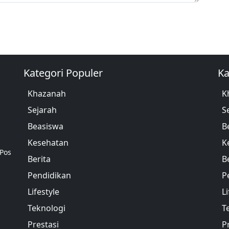
Kategori Populer
Ka
Khazanah
K
Sejarah
S
Beasiswa
B
Kesehatan
K
 Pos
Berita
B
Pendidikan
P
Lifestyle
Li
Teknologi
T
Prestasi
P