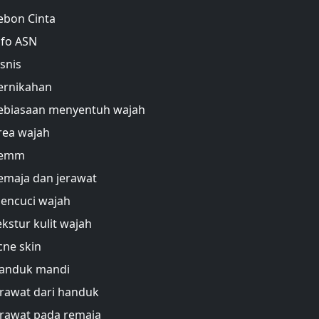
ebon Cinta
nfo ASN
isnis
ernikahan
ebiasaan menyentuh wajah
rea wajah
emm
emaja dan jerawat
encuci wajah
ekstur kulit wajah
cne skin
anduk mandi
erawat dari handuk
erawat pada remaja