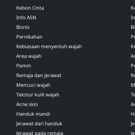
Kebon Cinta
K
Info ASN
I
Bisnis
B
Pernikahan
P
Kebiasaan menyentuh wajah
K
Area wajah
A
Pemm
P
Remaja dan jerawat
R
Mencuci wajah
M
Tekstur kulit wajah
T
Acne skin
A
Handuk mandi
H
Jerawat dari handuk
J
Jerawat pada remaja
J