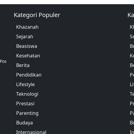
Kategori Populer
Ka
Khazanah
K
Sejarah
S
Beasiswa
B
Kesehatan
K
 Pos
Berita
B
Pendidikan
P
Lifestyle
Li
Teknologi
T
Prestasi
P
Parenting
P
Budaya
B
Internasional
I