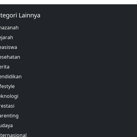
tegori Lainnya
hazanah
ejarah
easiswa
esehatan
erita
endidikan
festyle
eknologi
restasi
arenting
udaya
nternasional