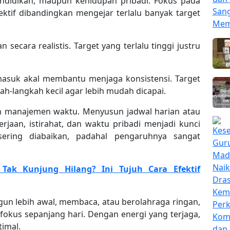
pendidikan, maupun kehidupan pribadi. Fokus pada
ektif dibandingkan mengejar terlalu banyak target
 secara realistis. Target yang terlalu tinggi justru
 masuk akal membantu menjaga konsistensi. Target
ah-langkah kecil agar lebih mudah dicapai.
an manajemen waktu. Menyusun jadwal harian atau
jaan, istirahat, dan waktu pribadi menjadi kunci
sering diabaikan, padahal pengaruhnya sangat
 Tak Kunjung Hilang? Ini Tujuh Cara Efektif
angun lebih awal, membaca, atau berolahraga ringan,
kus sepanjang hari. Dengan energi yang terjaga,
timal.