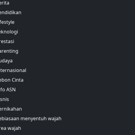
erita
endidikan
festyle
eknologi
restasi
arenting
udaya
nternasional
ebon Cinta
nfo ASN
isnis
ernikahan
ebiasaan menyentuh wajah
rea wajah