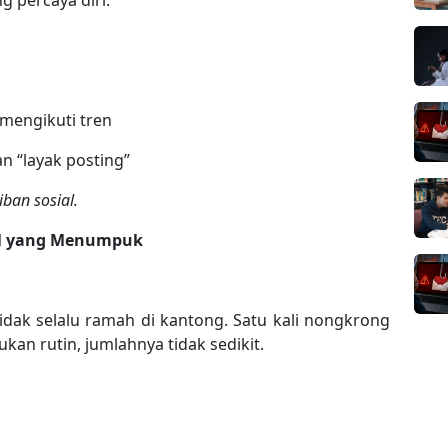
g percaya diri.
 mengikuti tren
an “layak posting”
iban sosial.
il yang Menumpuk
idak selalu ramah di kantong. Satu kali nongkrong
ukan rutin, jumlahnya tidak sedikit.