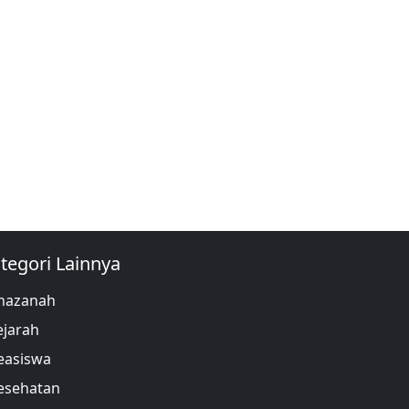
tegori Lainnya
hazanah
ejarah
easiswa
esehatan