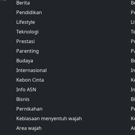
Berita
B
Pendidikan
P
Lifestyle
Li
Teknologi
T
Prestasi
P
Parenting
P
Budaya
B
Internasional
I
Kebon Cinta
K
Info ASN
I
Bisnis
B
Pernikahan
P
Kebiasaan menyentuh wajah
K
Area wajah
A