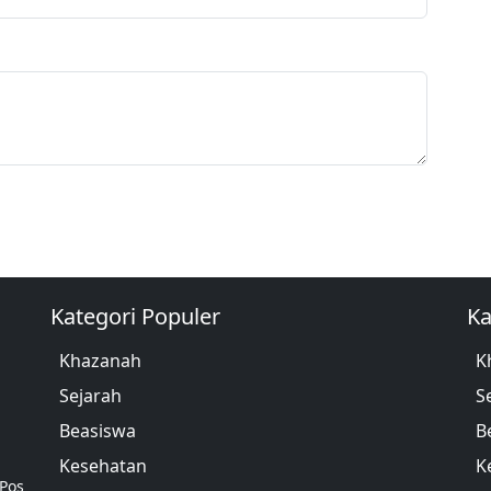
Kategori Populer
Ka
Khazanah
K
Sejarah
S
Beasiswa
B
Kesehatan
K
 Pos