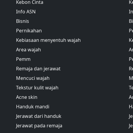
Kebon Cinta
K
Info ASN
I
Bisnis
B
Pernikahan
P
Kebiasaan menyentuh wajah
K
Area wajah
A
Pemm
P
Remaja dan jerawat
R
Mencuci wajah
M
Tekstur kulit wajah
T
Acne skin
A
Handuk mandi
H
Jerawat dari handuk
J
Jerawat pada remaja
J