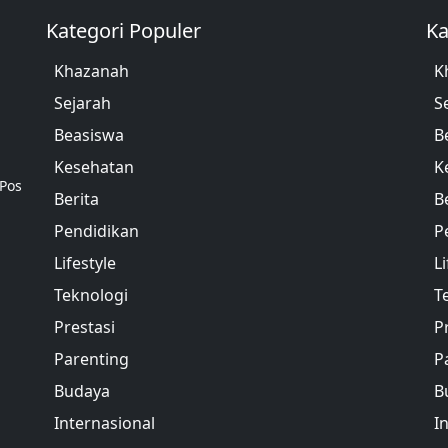
Kategori Populer
Ka
Khazanah
K
Sejarah
S
Beasiswa
B
Kesehatan
K
 Pos
Berita
B
Pendidikan
P
Lifestyle
Li
Teknologi
T
Prestasi
P
Parenting
P
Budaya
B
Internasional
I