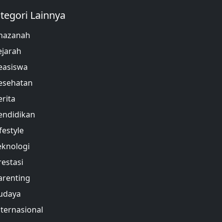
tegori Lainnya
hazanah
ejarah
easiswa
esehatan
erita
endidikan
festyle
eknologi
restasi
arenting
udaya
nternasional