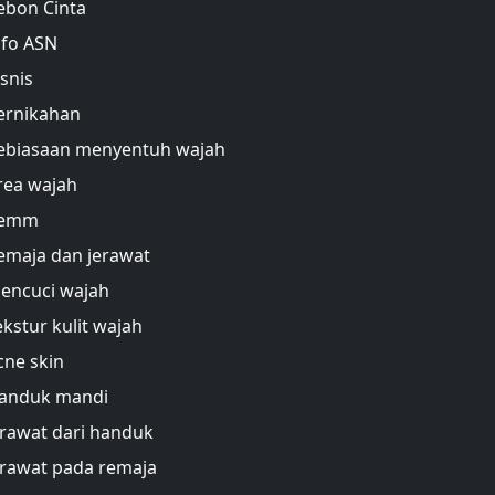
ebon Cinta
nfo ASN
isnis
ernikahan
ebiasaan menyentuh wajah
rea wajah
emm
emaja dan jerawat
encuci wajah
ekstur kulit wajah
cne skin
anduk mandi
erawat dari handuk
erawat pada remaja