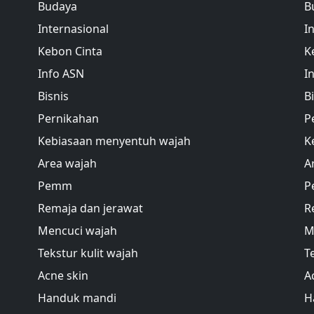
Budaya
B
Internasional
I
Kebon Cinta
K
Info ASN
I
Bisnis
B
Pernikahan
P
Kebiasaan menyentuh wajah
K
Area wajah
A
Pemm
P
Remaja dan jerawat
R
Mencuci wajah
M
Tekstur kulit wajah
T
Acne skin
A
Handuk mandi
H