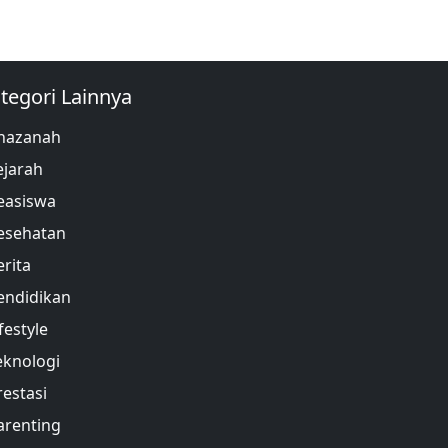
tegori Lainnya
hazanah
ejarah
easiswa
esehatan
erita
endidikan
festyle
eknologi
restasi
arenting