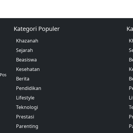
Kategori Populer
Ka
Khazanah
K
Sejarah
S
Beasiswa
B
Kesehatan
K
 Pos
Berita
B
Pendidikan
P
Lifestyle
Li
Teknologi
T
Prestasi
P
Parenting
P