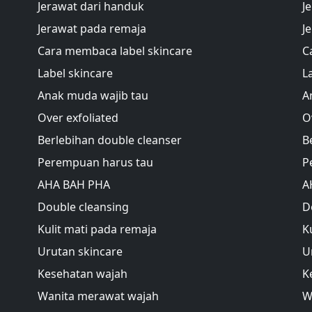
Jerawat dari handuk
J
Jerawat pada remaja
J
Cara membaca label skincare
C
Label skincare
L
Anak muda wajib tau
A
Over exfoliated
O
Berlebihan double cleanser
B
Perempuan harus tau
P
AHA BAH PHA
A
Double cleansing
D
Kulit mati pada remaja
K
Urutan skincare
U
Kesehatan wajah
K
Wanita merawat wajah
W