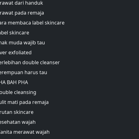
erawat dari handuk
erawat pada remaja
ara membaca label skincare
abel skincare
nak muda wajib tau
ver exfoliated
erlebihan double cleanser
erempuan harus tau
HA BAH PHA
ouble cleansing
ulit mati pada remaja
rutan skincare
esehatan wajah
anita merawat wajah