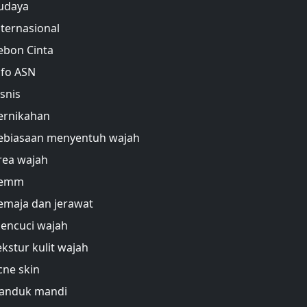
udaya
nternasional
ebon Cinta
nfo ASN
isnis
ernikahan
ebiasaan menyentuh wajah
rea wajah
emm
emaja dan jerawat
encuci wajah
ekstur kulit wajah
cne skin
anduk mandi