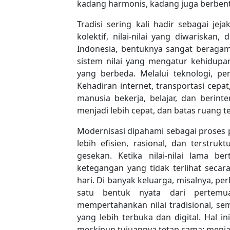
kadang harmonis, kadang juga berben
Tradisi sering kali hadir sebagai jej
kolektif, nilai-nilai yang diwariskan
Indonesia, bentuknya sangat beragam
sistem nilai yang mengatur kehidupan
yang berbeda. Melalui teknologi, pe
Kehadiran internet, transportasi cepa
manusia bekerja, belajar, dan berint
menjadi lebih cepat, dan batas ruang t
Modernisasi dipahami sebagai proses
lebih efisien, rasional, dan terstruk
gesekan. Ketika nilai-nilai lama 
ketegangan yang tidak terlihat secar
hari. Di banyak keluarga, misalnya, p
satu bentuk nyata dari pertemu
mempertahankan nilai tradisional, s
yang lebih terbuka dan digital. Hal in
meskipun tujuannya tetap sama: menjal