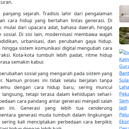
turan.
ak panjang sejarah. Tradisis lahir dari pengalaman
, dan cara hidup yang bertahan lintas generasi. Di
: mulai dari upacara adat, bahasa daerah, hingga
 sosial. Di sisi lain, modernisasi membawa wajah
ndidikan, urbanisasi, dan perubahan gaya hidup.
t, hingga sistem komunikasi digital mengubah cara
eraksi. Kota-kota tumbuh lebih padat, ritme hidup
erasa semakin kabur.
 perubahan sosial yang mengarah pada sistem yang
tur. Namun proses ini tidak selalu berjalan tanpa
bertemu dengan cara hidup baru, sering muncul
a langsung, tetapi terasa dalam kehidupan sehari-
erbedaan cara pandang antar generasi menjadi salah
an ini. Generasi yang lebih tua cenderung
ementara generasi muda tumbuh dalam lingkungan
i sering kali menciptakan perbedaan cara berpikir,
ani hidup dengan lebih baik.