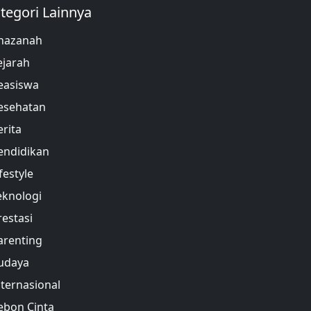
tegori Lainnya
hazanah
ejarah
easiswa
esehatan
erita
endidikan
festyle
eknologi
restasi
arenting
udaya
nternasional
ebon Cinta