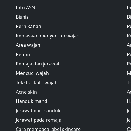
Info ASN
I
Bisnis
B
Pernikahan
P
Kebiasaan menyentuh wajah
K
Area wajah
A
Pemm
P
Remaja dan jerawat
R
Mencuci wajah
M
Tekstur kulit wajah
T
Acne skin
A
Handuk mandi
H
Jerawat dari handuk
J
Jerawat pada remaja
J
Cara membaca label skincare
C