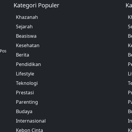
Kategori Populer
Ka
Khazanah
K
Sejarah
S
Beasiswa
B
Kesehatan
K
 Pos
Berita
B
Pendidikan
P
Lifestyle
Li
Teknologi
T
Prestasi
P
Parenting
P
Budaya
B
Internasional
I
Kebon Cinta
K