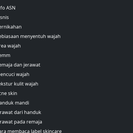
nfo ASN
isnis
ernikahan
ebiasaan menyentuh wajah
rea wajah
emm
emaja dan jerawat
encuci wajah
ekstur kulit wajah
cne skin
anduk mandi
erawat dari handuk
erawat pada remaja
ara membaca label skincare