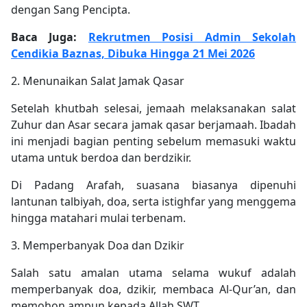
dengan Sang Pencipta.
Baca Juga:
Rekrutmen Posisi Admin Sekolah
Cendikia Baznas, Dibuka Hingga 21 Mei 2026
2. Menunaikan Salat Jamak Qasar
Setelah khutbah selesai, jemaah melaksanakan salat
Zuhur dan Asar secara jamak qasar berjamaah. Ibadah
ini menjadi bagian penting sebelum memasuki waktu
utama untuk berdoa dan berdzikir.
Di Padang Arafah, suasana biasanya dipenuhi
lantunan talbiyah, doa, serta istighfar yang menggema
hingga matahari mulai terbenam.
3. Memperbanyak Doa dan Dzikir
Salah satu amalan utama selama wukuf adalah
memperbanyak doa, dzikir, membaca Al-Qur’an, dan
memohon ampun kepada Allah SWT.